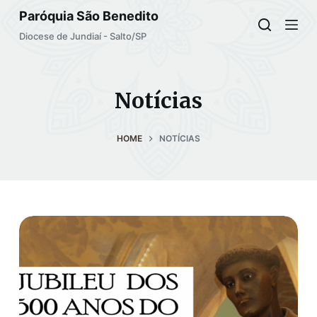
Paróquia São Benedito
S
k
Diocese de Jundiaí - Salto/SP
i
p
t
Notícias
o
c
HOME
NOTÍCIAS
o
n
t
e
n
t