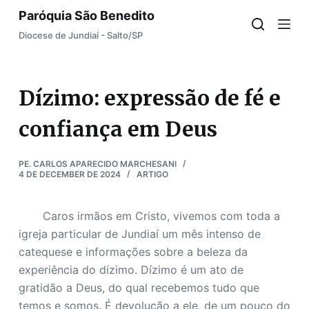
Paróquia São Benedito
S
k
Diocese de Jundiaí - Salto/SP
i
p
t
Dízimo: expressão de fé e
o
confiança em Deus
c
o
n
PE. CARLOS APARECIDO MARCHESANI
4 DE DECEMBER DE 2024
ARTIGO
t
e
n
Caros irmãos em Cristo, vivemos com toda a
t
igreja particular de Jundiaí um mês intenso de
catequese e informações sobre a beleza da
experiência do dízimo. Dízimo é um ato de
gratidão a Deus, do qual recebemos tudo que
temos e somos. É devolução a ele, de um pouco do