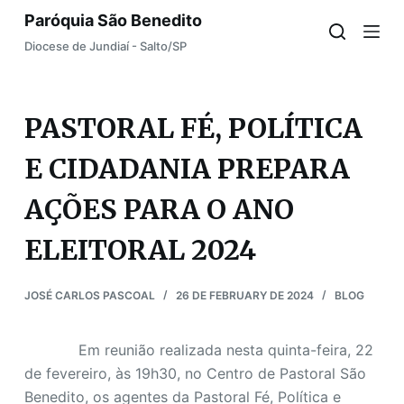
Paróquia São Benedito
S
k
Diocese de Jundiaí - Salto/SP
i
p
t
PASTORAL FÉ, POLÍTICA
o
E CIDADANIA PREPARA
c
o
AÇÕES PARA O ANO
n
t
ELEITORAL 2024
e
n
JOSÉ CARLOS PASCOAL
26 DE FEBRUARY DE 2024
BLOG
t
Em reunião realizada nesta quinta-feira, 22
de fevereiro, às 19h30, no Centro de Pastoral São
Benedito, os agentes da Pastoral Fé, Política e