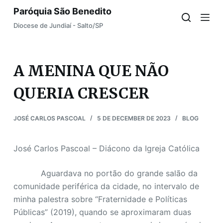
Paróquia São Benedito
S
k
Diocese de Jundiaí - Salto/SP
i
p
t
A MENINA QUE NÃO
o
QUERIA CRESCER
c
o
n
JOSÉ CARLOS PASCOAL
5 DE DECEMBER DE 2023
BLOG
t
e
José Carlos Pascoal – Diácono da Igreja Católica
n
t
Aguardava no portão do grande salão da
comunidade periférica da cidade, no intervalo de
minha palestra sobre “Fraternidade e Políticas
Públicas” (2019), quando se aproximaram duas